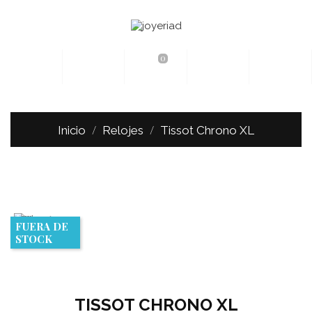
0
Inicio
Relojes
Tissot Chrono XL
FUERA DE
STOCK
TISSOT CHRONO XL