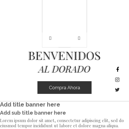
B
E
N
V
E
N
I
D
O
S
AL
DORADO
Compra Ahora
Add title banner here
Add sub title banner here
Lorem ipsum dolor sit amet, consectetur adipiscing elit, sed do
eiusmod tempor incididunt ut labore et dolore magna aliqua.